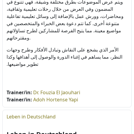
ويتم عرض الموضوعات بطرق مختلفة وشيقة، فهي تتنوع في
المضمون وفي العرض من خلال رحلات تعليمية وثقافية،
ومحاضرات، وورش عمل بالإضافة إلى وسائل تعليمية تفاعلية
متنوعة أخرى. كما تتم دعوة بعض الخبراء والمتخصصين في
مواضيع معينة. مما يتيح الفرصة للمشاركين لطرح تساؤلاتهم
ومقترحاتهم
.
الأمر الذي يشجع على النقاش وتبادل الأفكار وطرح وجهات
النظر، مما يساهم في إغناء الدورة والوصول إلى أهدافها وكذا
تطوير مواضيعها.
Trainer/in:
Dr. Fouzia El Jaouhari
Trainer/in:
Adoh Hortense Yapi
Leben in Deutschland