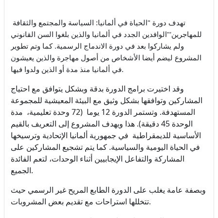
تهدف دورة "الحياة في ألمانيا: السياسة والمجتمع والثقافة
للمهاجرين'"الوافدين الجدد في ألمانيا والذين بلغوا السن القانوني
ولم يشاركوا بعد في دورة الاندماج الرسمية. كما وتم تطوير
المشروع ليضم أيضا الأشخاص من أصول مهاجرة والذين يعيشون
في ألمانيا منذ مدة أو الذين ولدوا فيها
.
وقد اختيرت برامج الدورة بدقة وبشكل يتوافق مع احتياج
المشاركين وتوافقها بشكل وثيق مع البيئة المعيشية للمجموعة
المستهدفة. وتستمر الدورة 12 يوما (72 وحدة تعليمية، مدة
الوحدة 45 دقيقة). هذا ويهدف المشروع إلى التعريف بالقيم
الأساسية للديمقراطية في جمهورية ألمانيا الإتحادية وترسيخها
في الحياة اليومية والسياسية. كما يتم تشجيع المشاركين على
المشاركة والتفاعل الإيجابيين أثناء الوحدات، لتعم الفائدة
الجميع
.
وبصفة عامة يغلب على الدورة الطابع المريح غير الرسمي حيث
تتخللها استراحات مع تقديم بعض المشروبات
.